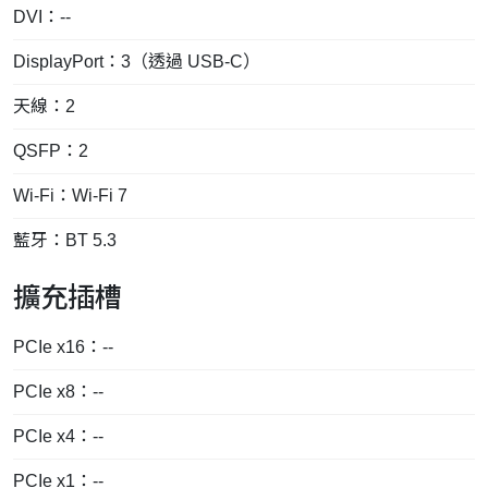
DVI：--
DisplayPort：3（透過 USB-C）
天線：2
QSFP：2
Wi-Fi：Wi-Fi 7
藍牙：BT 5.3
擴充插槽
PCIe x16：--
PCIe x8：--
PCIe x4：--
PCIe x1：--