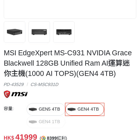
MSI EdgeXpert MS-C931 NVIDIA Grace
Blackwell 128GB Unified Ram AI運算迷
你主機(1000 AI TOPS)(GEN4 4TB)
PD-43529
CS-MSC931D
容量:
GEN5 4TB
GEN4 4TB
GEN4 1TB
41999
HK$
(
8399
紅利)