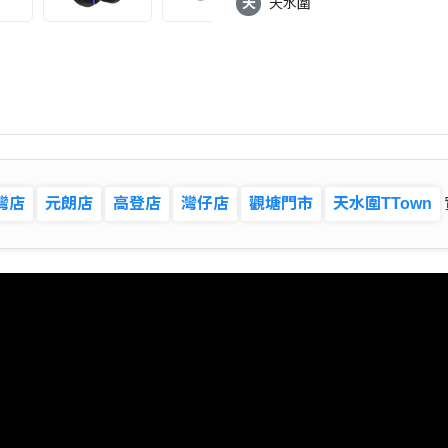
天
天水圍
灣店
元朗店
高登店
灣仔店
觀塘門市
天水圍TTown