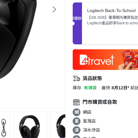
Logitech Back-To-School
【3/8-30/8】優惠期內購買指定
促銷優惠
Logitech產品即享Back to sch
惠，數量有限，售完即止。
貨品狀態
庫存
有現貨
最快
8月12日*
前
門市購買或自取
網
網店
荃
荃灣店
深
深水埗店