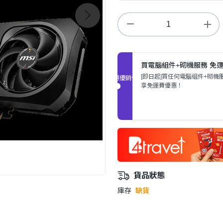
買電腦組件+砌機服務 免
[即日起]買任何電腦組件+砌機
促銷優惠
享免運費優惠！
貨品狀態
庫存
缺貨