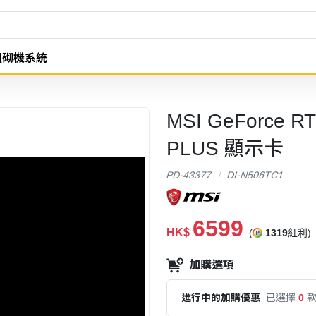
組砌機系統
MSI GeForce R
PLUS 顯示卡
PD-43377
DI-N506TC1
6599
HK$
(
1319
紅利)
加購選項
進行中的加購優惠
已選擇
0