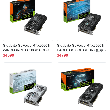
Gigabyte GeForce RTX5060Ti
Gigabyte GeForce RTX5060Ti
WINDFORCE OC 8GB GDDR7
EAGLE OC 8GB GDDR7 顯示卡
顯示卡
$4599
$4799