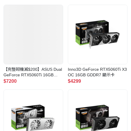
RTX5060TI-O8G)
RTX5060TI-O16G)(DUAL-
RTX5060TI-O16G)
【完整砌機減$200】ASUS Dual
Inno3D GeForce RTX5060Ti X3
GeForce RTX5060Ti 16GB
OC 16GB GDDR7 顯示卡
GDDR7 White OC Edition 顯示
$7200
$4299
卡(DUAL-RTX5060TI-O16G-
WHITE)(DUAL-RTX5060TI-
O16G-WHITE)