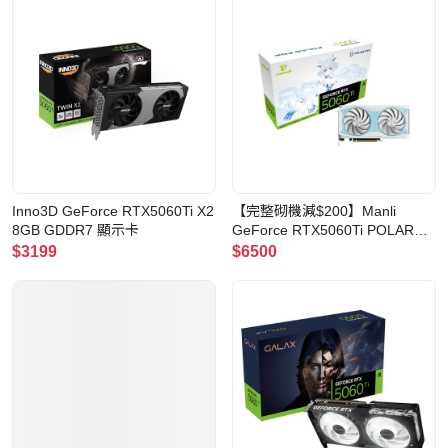
Inno3D GeForce RTX5060Ti X2
【完整砌機減$200】Manli
8GB GDDR7 顯示卡
GeForce RTX5060Ti POLAR
FOX X2 OC 16GB GDDR7 顯示
$3199
$6500
卡