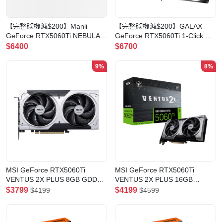
【完整砌機減$200】Manli
【完整砌機減$200】GALAX
GeForce RTX5060Ti NEBULA
GeForce RTX5060Ti 1-Click OC
X2 V2 16GB GDDR7 顯示卡
16GB GDDR7 顯示卡
$6400
$6700
9%
8%
MSI GeForce RTX5060Ti
MSI GeForce RTX5060Ti
VENTUS 2X PLUS 8GB GDDR7
VENTUS 2X PLUS 16GB
顯示卡
GDDR7 顯示卡
$3799
$4199
$4199
$4599