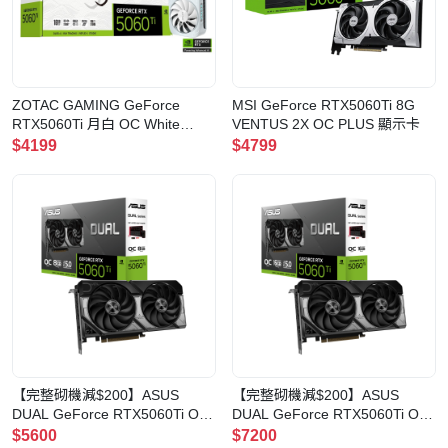
ZOTAC GAMING GeForce
MSI GeForce RTX5060Ti 8G
RTX5060Ti 月白 OC White
VENTUS 2X OC PLUS 顯示卡
Edition 16GB GDDR7 顯示卡
$4199
$4799
【完整砌機減$200】ASUS
【完整砌機減$200】ASUS
DUAL GeForce RTX5060Ti OC
DUAL GeForce RTX5060Ti OC
8GB GDDR7 顯示卡(DUAL-
16GB GDDR7 顯示卡(DUAL-
$5600
$7200