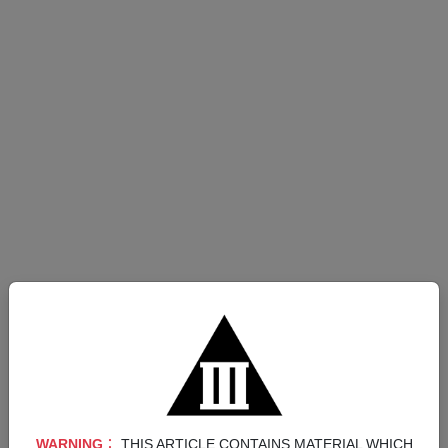
全球玩家引頸期盼！由木村拓哉主演的「審判之眼」系列最
新作登場！一睹曾是律師的現役偵探「八神隆一」如何在新
舞台「橫濱」大顯身手！
WARNING︰
THIS ARTICLE CONTAINS MATERIAL WHICH