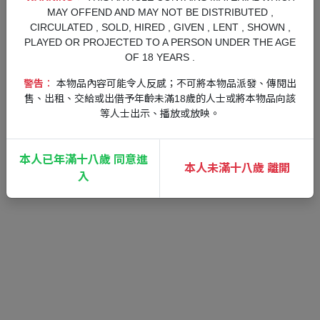
MAY OFFEND AND MAY NOT BE DISTRIBUTED ,
原本應該是稀鬆平常的法庭審判場面，卻因為某個事件浮上
CIRCULATED , SOLD, HIRED , GIVEN , LENT , SHOWN ,
檯面而揭開復仇劇的序幕，故事的走向完全無法預料……消
PLAYED OR PROJECTED TO A PERSON UNDER THE AGE
失的是真相，以及正義。在真相的彼端八神所見到的究竟是
OF 18 YEARS .
什麼？
警告︰
本物品內容可能令人反感；不可將本物品派發、傳閱出
敬請享受超越前作的懸疑法庭劇巨作！
售、出租、交給或出借予年齡未滿18歲的人士或將本物品向該
等人士出示、播放或放映。
【演出】木村拓哉 玉木宏 山本耕史 光石研／中尾彬
【樂曲提供】jon-YAKITORY feat. Ado 【腳本】古田 剛志
本人已年滿十八歲 同意進
本人未滿十八歲 離開
入