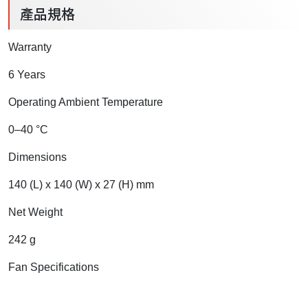
產品規格
Warranty
6 Years
Operating Ambient Temperature
0–40 °C
Dimensions
140 (L) x 140 (W) x 27 (H) mm
Net Weight
242 g
Fan Specifications