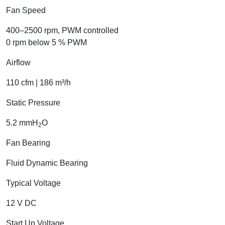
Fan Speed
400–2500 rpm, PWM controlled
0 rpm below 5 % PWM
Airflow
110 cfm | 186 m³/h
Static Pressure
5.2 mmH
O
2
Fan Bearing
Fluid Dynamic Bearing
Typical Voltage
12 V DC
Start Up Voltage