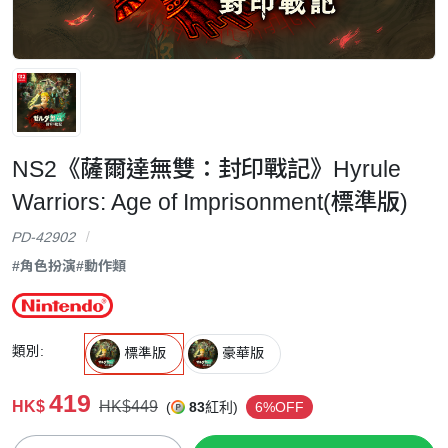
NS2《薩爾達無雙：封印戰記》Hyrule
Warriors: Age of Imprisonment(標準版)
PD-42902
#角色扮演
#動作類
類別:
標準版
豪華版
419
HK$
HK$449
(
83
紅利)
6%OFF