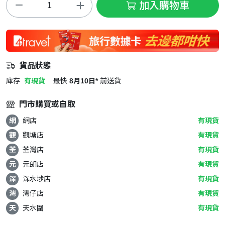
加入購物車
貨品狀態
庫存
有現貨
最快
8月10日*
前送貨
門市購買或自取
網
網店
有現貨
觀
觀塘店
有現貨
荃
荃灣店
有現貨
元
元朗店
有現貨
深
深水埗店
有現貨
灣
灣仔店
有現貨
天
天水圍
有現貨