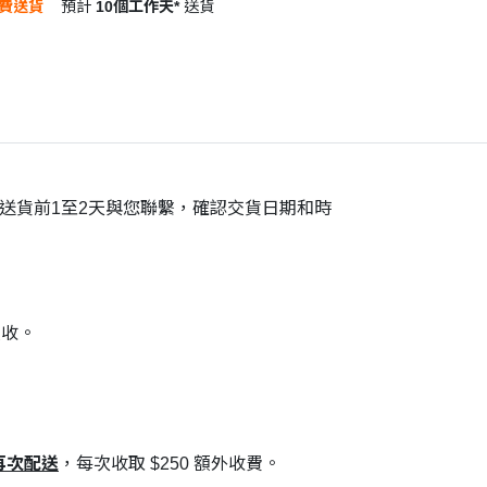
費送貨
預計
10個工作天*
送貨
在送貨前1至2天與您聯繫，確認交貨日期和時
交收。
再次配送
，每次收取 $250 額外收費。