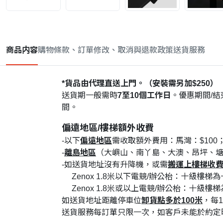
商品内容
購物條款、訂單修改、取消與退款政策
送貨服務
*貨品由代理直送上門。（安裝需另加$250）
送貨期一般需時
7至10個工作日
。優惠期間/
間。
偏遠地區/樓梯額外收費
-以下
偏遠地區
需收取額外費用：馬灣：$100；
-
離島地區
（大嶼山、南丫島、大澳、昂坪、
-如送貨地址沒有升降機，或需
搬運上樓梯收
Zenox 1.8米以下電競/辦公枱：十級樓梯為
Zenox 1.8米或以上電競/辦公枱：十級樓
如送貨地址距離停車位
卸貨點多於100米
，每1
送貨服務每訂單只限一次，如客戶未能於約定