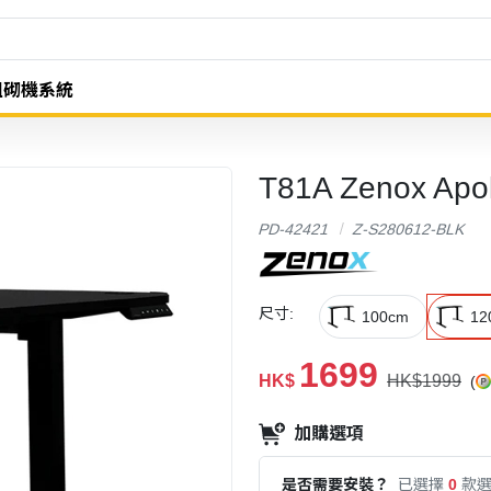
組砌機系統
T81A Zenox A
PD-42421
Z-S280612-BLK
尺寸:
100cm
12
1699
HK$
HK$1999
(
加購選項
是否需要安裝？
已選擇
0
款