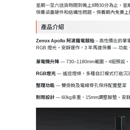
星期一至六送貨時間到晚上8時30分為止，
保養涵蓋硬件和結構性問題，保養期內免費上
產品介紹
Zenox Apollo 阿波羅電競枱
– 高性價比的單電
RGB 燈光。安靜運作，3 年馬達保養 — 
單電機升降
— 730–1180mm範圍，4組預
RGB燈光
— 遙控燈條，多種自訂模式打造沉
整理功能
— 雙掛鉤及電線穿孔保持配置整潔
耐用設計
— 60kg承重、15mm調整腳墊、安靜