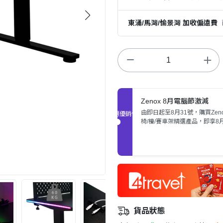
東涌/馬灣/愉景灣 加收偏遠費
Zenox 8月電腦節激減
由即日起至8月31號，購買Zen
促銷優惠
椅/檯/賽車架精選產品，即享8
激抵價。
貨品狀態