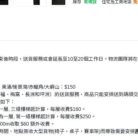
庫存
有現貨
住宅及工商地區
免
結束後時段，送貨服務或會延長至10至20個工作日。物流團隊將
東涌/愉景灣/赤鱲角/大嶼山：$150
塘福、梅窩、長洲和坪洲）的送貨服務，商品只能安排送到碼頭
費
如下：
一層, 三級樓梯起計算，每層收費$160。
梯為一層, 第一級樓梯起計算，每層收費$250。
00m收取 $60 額外收費。
時間、地點簽收大型貨物(椅子，桌子，賽車架)而導致需要安排