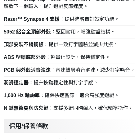
觸發下一個輸入，提升遊戲反應速度。
Razer™ Synapse 4 支援
：提供進階自訂設定功能。
5052 鋁合金頂部外殼
：堅固耐用，增強鍵盤結構。
頂部安裝不銹鋼板
：提供一致打字體驗並減少共振。
ABS 塑膠底部外殼
：輕量化設計，保持穩定性。
PCB 與外殼消音泡沫
：內建雙層消音泡沫，減少打字噪音。
潤滑穩定器
：提升按鍵穩定性與打字手感。
1,000 Hz 輪詢率
：確保快速響應，適合高強度遊戲。
N 鍵無衝突與防鬼鍵
：支援多鍵同時輸入，確保精準操作。
保用/保養條款