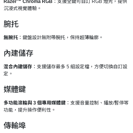
Razer™ Chroma RGB
：支援全鍵可自訂 RGB 燈光，提供
沉浸式視覺體驗。
腕托
無腕托
：鍵盤設計無附帶腕托，保持超薄輪廓。
內建儲存
混合內建儲存
：支援儲存最多 5 組設定檔，方便切換自訂設
定。
媒體鍵
多功能滾輪與 3 個專用媒體鍵
：支援音量控制、播放/暫停等
功能，提升操作便利性。
傳輸埠