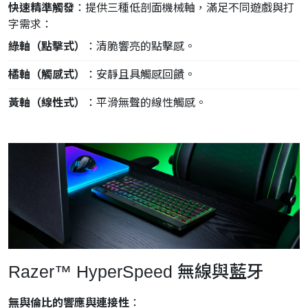
快速精準觸發
：提供三種低剖面機械軸，滿足不同遊戲與打
字需求：
綠軸（點擊式）
：清脆響亮的點擊感。
橘軸（觸感式）
：安靜且具觸感回饋。
黃軸（線性式）
：平滑無聲的線性觸感。
Razer™ HyperSpeed 無線與藍牙
無與倫比的響應與連接性
：