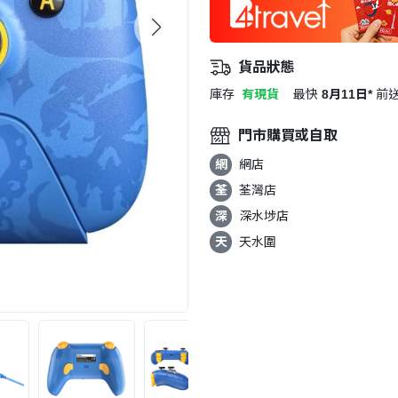
貨品狀態
庫存
有現貨
最快
8月11日*
前
門市購買或自取
網
網店
荃
荃灣店
深
深水埗店
天
天水圍