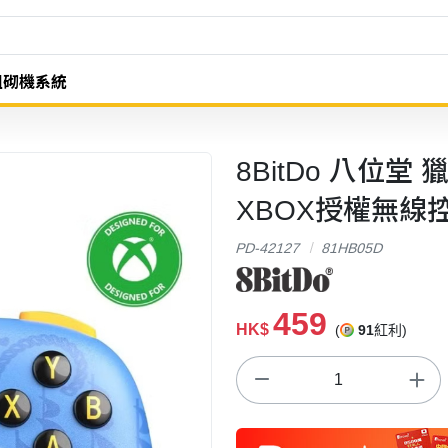
組砌機系統
8BitDo 八位堂 
XBOX授權無線控制器(
PD-42127
81HB05D
459
HK$
(
91
紅利)