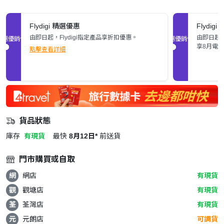
Flydigi 精選優惠
Flydig
由即日起，Flydigi指定產品享折扣優惠。
由即日起至
促銷優惠
促銷優惠
享8月電
點擊查看詳細
貨品狀態
庫存
有現貨
最快
8月12日*
前送貨
門市購買或自取
網
網店
有現貨
觀
觀塘店
有現貨
荃
荃灣店
有現貨
元
元朗店
可調貨