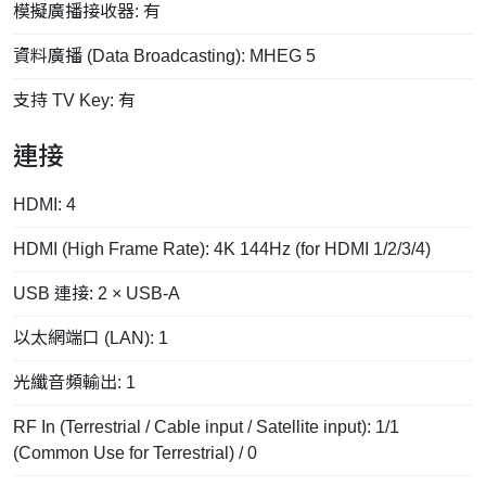
模擬廣播接收器: 有
資料廣播 (Data Broadcasting): MHEG 5
支持 TV Key: 有
連接
HDMI: 4
HDMI (High Frame Rate): 4K 144Hz (for HDMI 1/2/3/4)
USB 連接: 2 × USB-A
以太網端口 (LAN): 1
光纖音頻輸出: 1
RF In (Terrestrial / Cable input / Satellite input): 1/1
(Common Use for Terrestrial) / 0