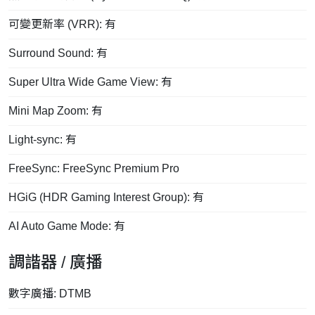
可變更新率 (VRR): 有
Surround Sound: 有
Super Ultra Wide Game View: 有
Mini Map Zoom: 有
Light-sync: 有
FreeSync: FreeSync Premium Pro
HGiG (HDR Gaming Interest Group): 有
AI Auto Game Mode: 有
調諧器 / 廣播
數字廣播: DTMB