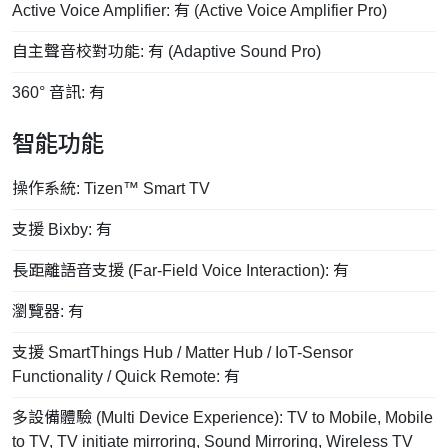
Active Voice Amplifier: 有 (Active Voice Amplifier Pro)
自主聲音校對功能: 有 (Adaptive Sound Pro)
360° 音訊: 有
智能功能
操作系統: Tizen™ Smart TV
支援 Bixby: 有
長距離語音支援 (Far-Field Voice Interaction): 有
瀏覽器: 有
支援 SmartThings Hub / Matter Hub / IoT-Sensor
Functionality / Quick Remote: 有
多設備體驗 (Multi Device Experience): TV to Mobile, Mobile
to TV, TV initiate mirroring, Sound Mirroring, Wireless TV