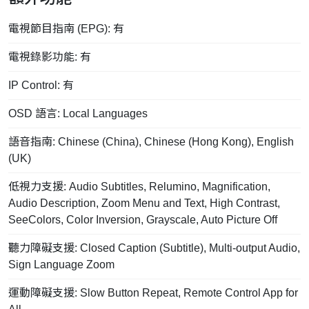
電視節目指南 (EPG): 有
電視錄影功能: 有
IP Control: 有
OSD 語言: Local Languages
語音指南: Chinese (China), Chinese (Hong Kong), English
(UK)
低視力支援: Audio Subtitles, Relumino, Magnification,
Audio Description, Zoom Menu and Text, High Contrast,
SeeColors, Color Inversion, Grayscale, Auto Picture Off
聽力障礙支援: Closed Caption (Subtitle), Multi-output Audio,
Sign Language Zoom
運動障礙支援: Slow Button Repeat, Remote Control App for