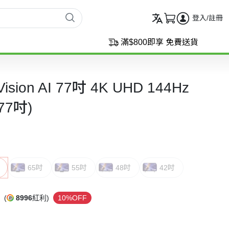
登入/註冊
滿$800即享 免費送貨
ision AI 77吋 4K UHD 144Hz
77吋)
65吋
55吋
48吋
42吋
(
8996
紅利)
10%OFF