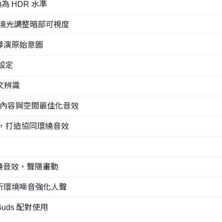
換為 HDR 水準
器，依環境光調整暗部可視度
現導演原始意圖
設定
文辨識
校正，依內容與空間最佳化音效
 輸出，打造協同環繞音效
) 3D 環繞音效，聲隨畫動
放大，分析環境噪音強化人聲
Buds 配對使用