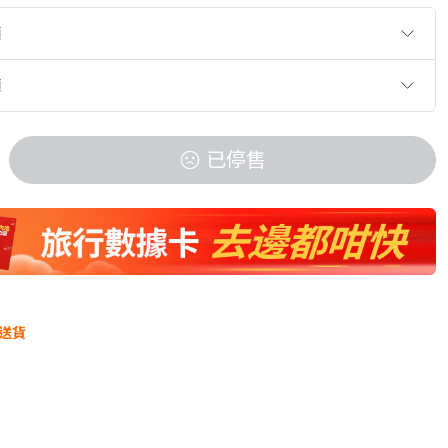
項
項
已停售
送貨