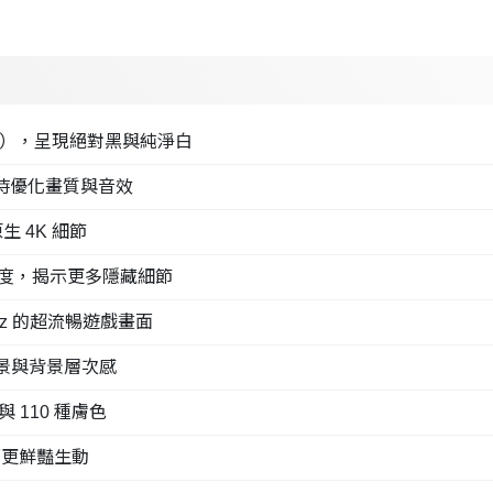
2,160），呈現絕對黑與純淨白
絡即時優化畫質與音效
生 4K 細節
對比度，揭示更多隱藏細節
144Hz 的超流暢遊戲畫面
強化前景與背景層次感
與 110 種膚色
讓畫面更鮮豔生動