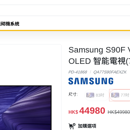
組砌機系統
Samsung S90F V
OLED 智能電視(
PD-41868
QA77S90FAEXZK
尺寸:
83吋
77吋
44980
HK$
HK$49980
加購選項