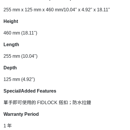
255 mm x 125 mm x 460 mm/10.04" x 4.92" x 18.11"
Height
460 mm (18.11")
Length
255 mm (10.04")
Depth
125 mm (4.92")
Special/Added Features
單手即可使用的 FIDLOCK 搭扣；防水拉鏈
Warranty Period
1 年