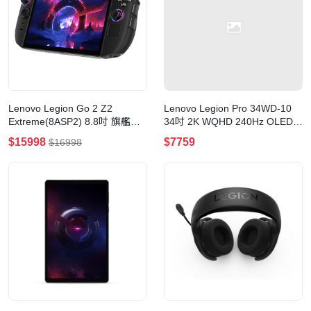
Lenovo Legion Go 2 Z2
Lenovo Legion Pro 34WD-10
Extreme(8ASP2) 8.8吋 旗艦級
34吋 2K WQHD 240Hz OLED
手持式電競電腦(AMD Ryzen Z2
電競顯示器
$15998
$7759
$16998
Extreme+32GB+1TB)