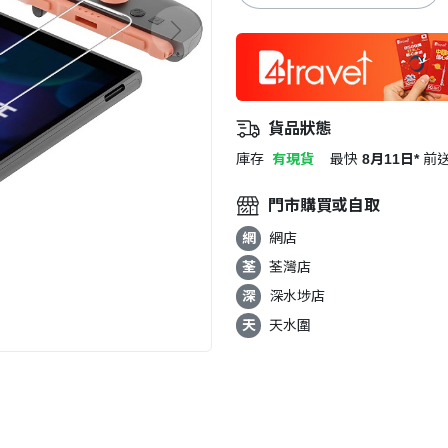
貨品狀態
庫存
有現貨
最快
8月11日*
前
門市購買或自取
網
網店
荃
荃灣店
深
深水埗店
天
天水圍