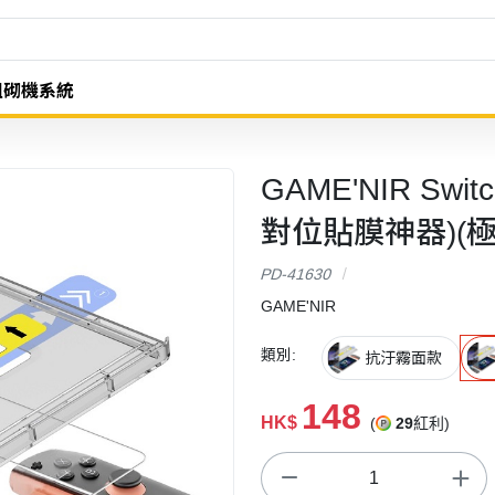
組砌機系統
GAME'NIR S
對位貼膜神器)(
PD-41630
GAME'NIR
類別:
抗汙霧面款
148
HK$
(
29
紅利)