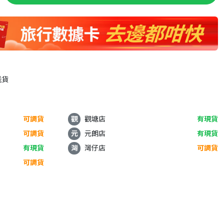
送貨
可調貨
觀
觀塘店
有現貨
可調貨
元
元朗店
有現貨
有現貨
灣
灣仔店
可調貨
可調貨