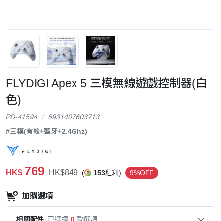
FLYDIGI Apex 5 三模無線遊戲控制器(白
色)
PD-41594
6931407603713
#三模(有線+藍牙+2.4Ghz)
769
HK$
HK$849
(
153
紅利)
9%OFF
加購選項
相關配件
已選擇
0
款選項