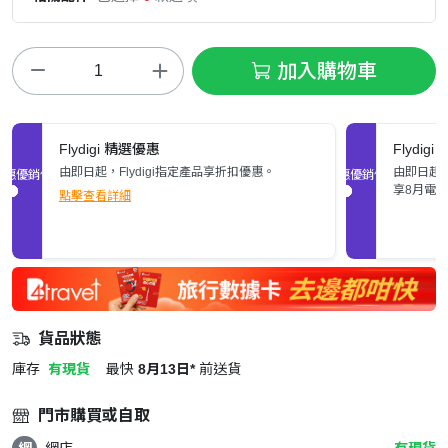
加入購物車
Flydigi 精選優惠
Flydig
由即日起，Flydigi指定產品享折扣優惠。
由即日起至
促銷優惠
促銷優惠
享8月電
點擊查看詳細
貨品狀態
庫存
有現貨
最快
8月13日*
前送貨
門市購買或自取
網
網店
有現貨