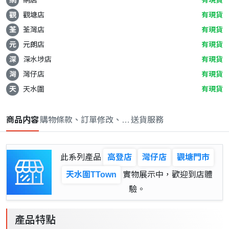
觀
觀塘店
有現貨
荃
荃灣店
有現貨
元
元朗店
有現貨
深
深水埗店
有現貨
灣
灣仔店
有現貨
天
天水圍
有現貨
商品内容
購物條款、訂單修改、取消與退款政策
送貨服務
此系列產品
高登店
灣仔店
觀塘門市
天水圍TTown
實物展示中，歡迎到店體
驗。
產品特點