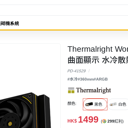
組砌機系統
Thermalright W
曲面顯示 水冷散
PD-41529
#水冷
#360mm
#ARGB
顏色:
黑色
白色
1499
HK$
(
299
紅利)