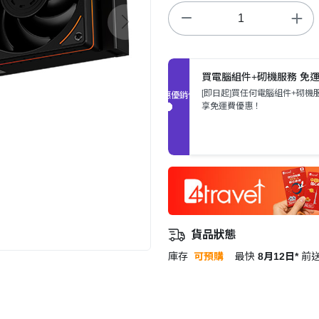
買電腦組件+砌機服務 免
[即日起]買任何電腦組件+砌機
促銷優惠
享免運費優惠！
貨品狀態
庫存
可預購
最快
8月12日*
前