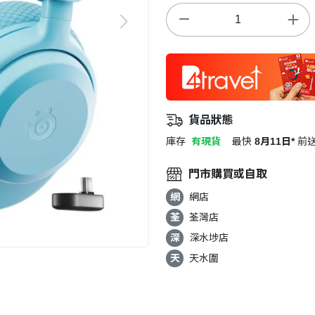
貨品狀態
庫存
有現貨
最快
8月11日*
前
門市購買或自取
網
網店
荃
荃灣店
深
深水埗店
天
天水圍