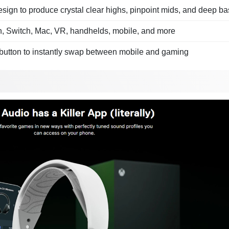
sign to produce crystal clear highs, pinpoint mids, and deep ba
n, Switch, Mac, VR, handhelds, mobile, and more
utton to instantly swap between mobile and gaming