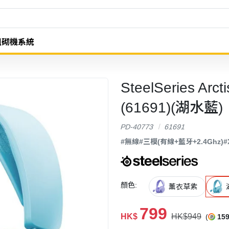
組砌機系統
SteelSeries Ar
(61691)(湖水藍)
PD-40773
61691
#無線
#三模(有線+藍牙+2.4Ghz)
#
顏色:
薰衣草紫
799
HK$
HK$949
(
15