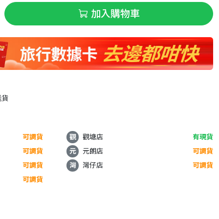
加入購物車
送貨
可調貨
觀
觀塘店
有現貨
可調貨
元
元朗店
可調貨
可調貨
灣
灣仔店
可調貨
可調貨