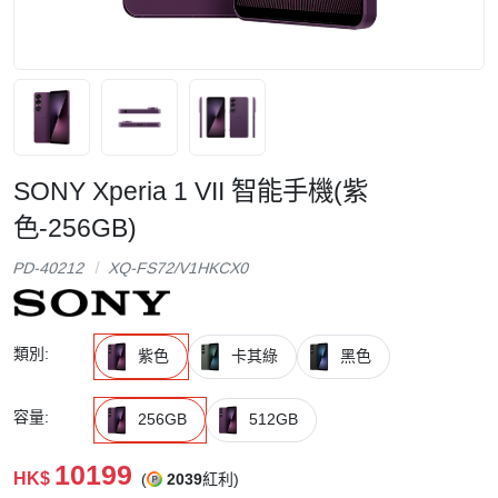
SONY Xperia 1 VII 智能手機(紫
色-256GB)
PD-40212
XQ-FS72/V1HKCX0
類別:
紫色
卡其綠
黑色
容量:
256GB
512GB
10199
HK$
(
2039
紅利)