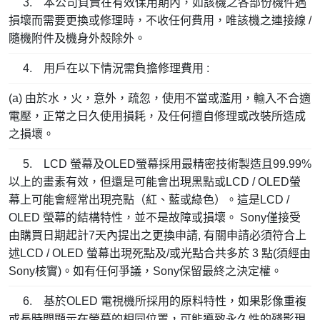
3. 本公司負責在有效保用期內，如該機之各部份機件遇
損壞而需要更換或修理時，不收任何費用，唯該機之連接線 /
隨機附件及機身外殼除外。
4. 用戶在以下情況需負擔修理費用 :
(a) 由於水，火，意外，疏忽，使用不當或濫用，輸入不合適
電壓，正常之日久使用損耗，及任何擅自修理或改裝所造成
之損壞。
5. LCD 螢幕及OLED螢幕採用最精密技術製造且99.99%
以上的畫素有效，但還是可能會出現黑點或LCD / OLED螢
幕上可能會經常出現亮點（紅、藍或綠色）。這是LCD /
OLED 螢幕的結構特性，並不是故障或損壞。 Sony僅接受
由購買日期起計7天內提出之更換申請, 有關申請必須符合上
述LCD / OLED 螢幕出現死點及/或光點合共多於 3 點(須經由
Sony核實)。如有任何爭議，Sony保留最終之決定權。
6. 基於OLED 電視機所採用的原料特性，如果影像重複
或長時間顯示在螢幕的相同位置，可能導致永久性的殘影現