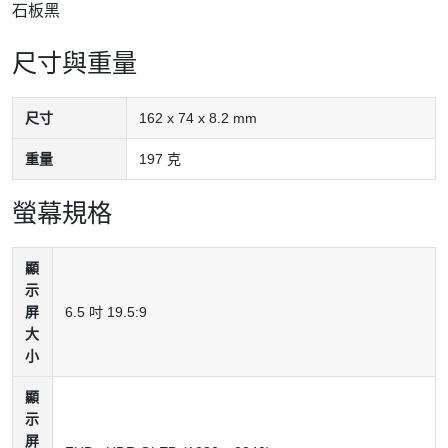
石板黑
尺寸與重量
尺寸
162 x 74 x 8.2 mm
重量
197 克
螢幕規格
顯
示
屏
6.5 吋 19.5:9
大
小
顯
示
屏