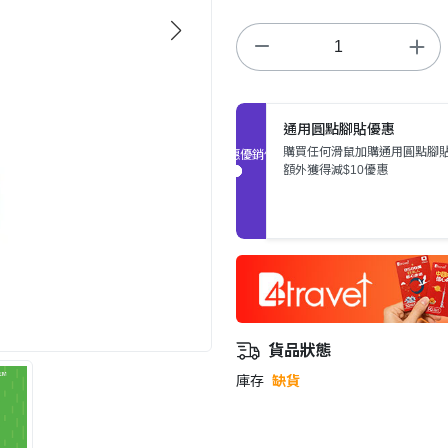
通用圓點腳貼優惠
購買任何滑鼠加購通用圓點腳
促銷優惠
額外獲得減$10優惠
貨品狀態
庫存
缺貨