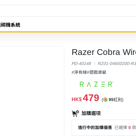
組砌機系統
Razer Cobra W
PD-40148
RZ01-04650200-R
#淨有線
#遊戲滑鼠
479
HK$
(
95
紅利)
加購選項
進行中的加購優惠
已選擇
0