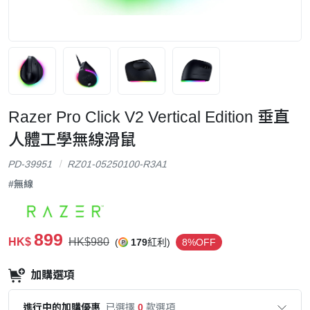
Razer Pro Click V2 Vertical Edition 垂直
人體工學無線滑鼠
PD-39951
RZ01-05250100-R3A1
#無線
899
HK$
HK$980
(
179
紅利)
8%OFF
加購選項
進行中的加購優惠
已選擇
0
款選項