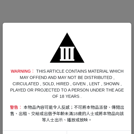
1988年12月，東京的神室町在前所未有的繁榮景氣下，成為
人聲鼎沸的娛樂街。為了謀取大型都更計畫的利益，許多組
織紛紛在此展開行動。然而，一塊持有人不明、區區一坪的
WARNING︰
THIS ARTICLE CONTAINS MATERIAL WHICH
土地，卻導致都更計畫陷入了膠著。
MAY OFFEND AND MAY NOT BE DISTRIBUTED ,
CIRCULATED , SOLD, HIRED , GIVEN , LENT , SHOWN ,
人們俗稱它為「空白的一坪」。這塊土地引起的爭奪戰，最
PLAYED OR PROJECTED TO A PERSON UNDER THE AGE
終演變成一場東西兩大黑幫之間的激烈衝突，並深深撼動兩
OF 18 YEARS .
名年輕男子的命運－如今，一個時代即將告終，而兩段傳說
才正要開始。
警告︰
本物品內容可能令人反感；不可將本物品派發、傳閱出
售、出租、交給或出借予年齡未滿18歲的人士或將本物品向該
此外本作全新收錄了原作當時未收錄的場景，這些場景與重
等人士出示、播放或放映。
要角色們息息相關。不僅如此,本作更有人中之龍系列首次推
出的線上匹配遊玩模式——“爭鋒 線上對決”全新登場！