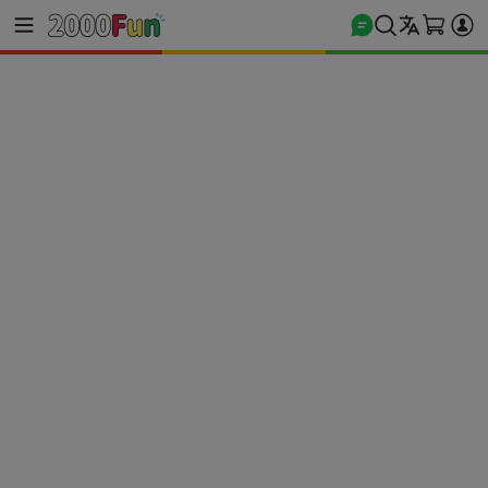
商城首頁
電玩遊戲
Nintendo Switch 遊戲