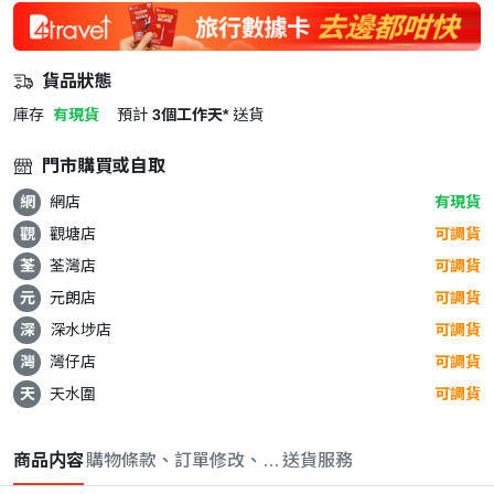
貨品狀態
庫存
有現貨
預計
3個工作天*
送貨
門市購買或自取
網
網店
有現貨
觀
觀塘店
可調貨
荃
荃灣店
可調貨
元
元朗店
可調貨
深
深水埗店
可調貨
灣
灣仔店
可調貨
天
天水圍
可調貨
商品内容
購物條款、訂單修改、取消與退款政策
送貨服務