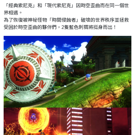
「經典索尼克」和「現代索尼克」因時空歪曲而在同一個世
界相遇。
為了恢復被神祕怪物「時間侵蝕者」破壞的世界秩序並拯救
受困於時空歪曲的夥伴們，2隻藍色刺猬將挺身而出！