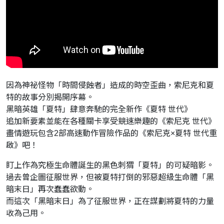
因為神祕怪物「時間侵蝕者」造成的時空歪曲，索尼克和夏
特的故事分別揭開序幕。
黑暗英雄「夏特」肆意奔馳的完全新作《夏特 世代》
追加新要素並能在各種關卡享受競速樂趣的《索尼克 世代》
盡情遊玩包含2部高速動作冒險作品的《索尼克×夏特 世代重
啟》吧！
盯上作為究極生命體誕生的黑色刺猬「夏特」的可疑暗影。
過去曾企圖征服世界，但被夏特打倒的邪惡超級生命體「黑
暗末日」再次蠢蠢欲動。
而這次「黑暗末日」為了征服世界，正在謀劃將夏特的力量
收為己用。