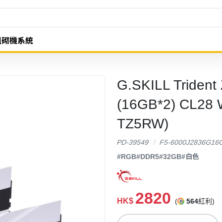
組砌機系統
G.SKILL Tride
(16GB*2) CL28 
TZ5RW)
PD-39549
F5-6000J2836G1
#RGB
#DDR5
#32GB
#白色
2820
HK$
(
564
紅利)