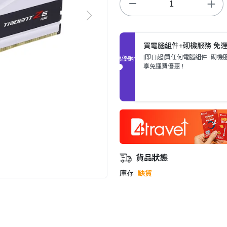
買電腦組件+砌機服務 免
[即日起]買任何電腦組件+砌機
促銷優惠
享免運費優惠！
貨品狀態
庫存
缺貨