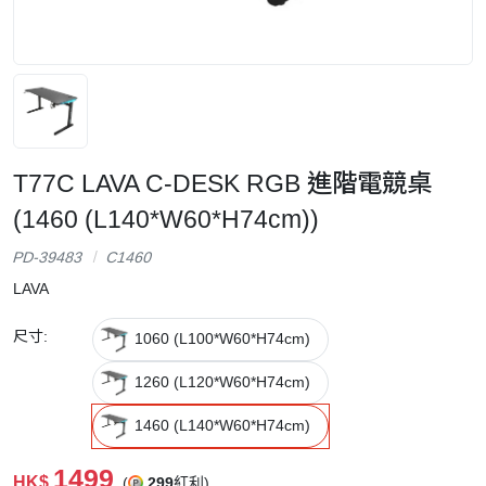
T77C LAVA C-DESK RGB 進階電競桌
(1460 (L140*W60*H74cm))
PD-39483
C1460
LAVA
尺寸:
1060 (L100*W60*H74cm)
1260 (L120*W60*H74cm)
1460 (L140*W60*H74cm)
1499
HK$
(
299
紅利)