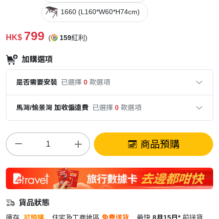
1660 (L160*W60*H74cm)
799
HK$
(
159
紅利)
加購選項
是否需要安裝
已選擇
0
款選項
馬灣/愉景灣 加收偏遠費
已選擇
0
款選項
商品預購
貨品狀態
庫存
可預購
住宅及工商地區
免費送貨
最快
8月15日*
前送貨