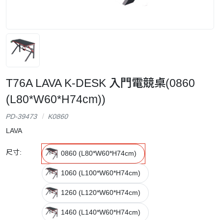
T76A LAVA K-DESK 入門電競桌(0860
(L80*W60*H74cm))
PD-39473
K0860
LAVA
尺寸:
0860 (L80*W60*H74cm)
1060 (L100*W60*H74cm)
1260 (L120*W60*H74cm)
1460 (L140*W60*H74cm)