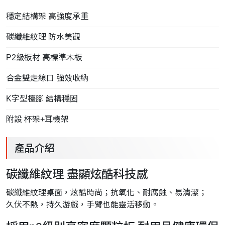
穩定結構架 高強度承重
碳纖維紋理 防水美觀
P2級板材 高標準木板
合金雙走線口 強效收納
K字型檯腳 結構穩固
附設 杯架+耳機架
產品介紹
碳纖維紋理 盡顯炫酷科技感
碳纖維紋理桌面，炫酷時尚；抗氧化、耐腐蝕、易清潔；
久伏不熱，持久游戲，手臂也能靈活移動。