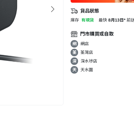
貨品狀態
庫存
有現貨
最快
8月13日*
前
門市購買或自取
網
網店
荃
荃灣店
深
深水埗店
天
天水圍