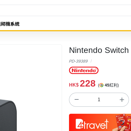
組砌機系統
Nintendo Sw
PD-39389
228
HK$
(
45
紅利)