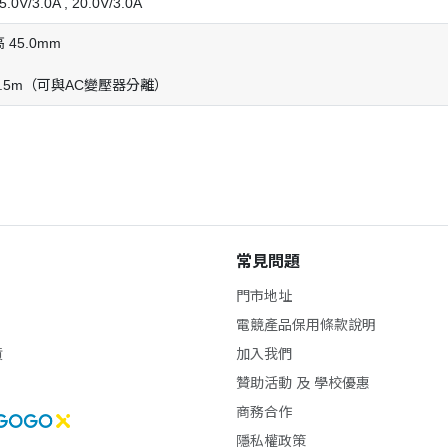
15.0V/3.0A , 20.0V/3.0A
高 45.0mm
.5m（可與AC變壓器分離）
常見問題
門市地址
電競產品保用條款說明
貨
加入我們
贊助活動 及 學校優惠
商務合作
隱私權政策