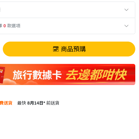
項
擇
0
款選項
商品預購
費送貨
最快
8月14日*
前送貨