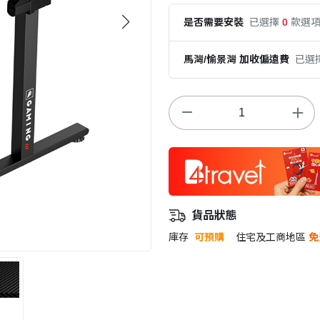
是否需要安裝
已選擇
0
款選
馬灣/愉景灣 加收偏遠費
已選
貨品狀態
庫存
可預購
住宅及工商地區
免