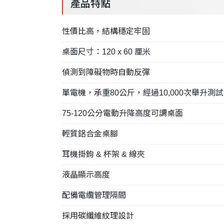
產品特點
性價比高，結構穩定牢固
桌面尺寸：120 x 60 厘米
偵測到障礙物時自動反彈
單電機，承重80公斤，經過10,000次舉升測
75-120公分電動升降高度可調桌面
輕質鋁合金桌腳
耳機掛鉤 & 杯架 & 線夾
液晶顯示高度
配備電纜管理隔間
採用碳纖維紋理設計