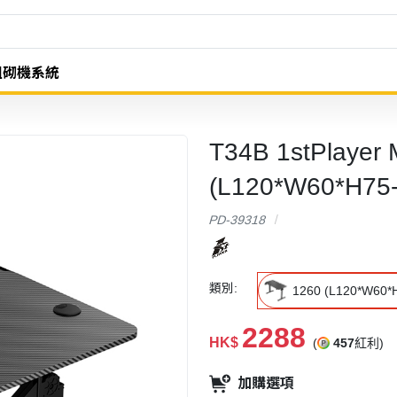
組砌機系統
T34B 1stPlay
(L120*W60*H75-
PD-39318
類別:
1260 (L120*W60*
2288
HK$
(
457
紅利)
加購選項