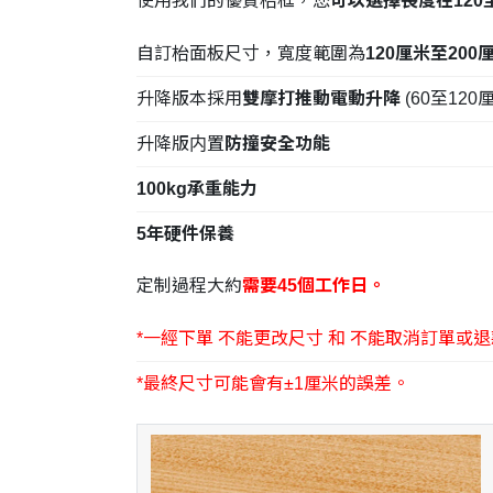
使用我們的優質枱框，您
可以選擇長度在120至
自訂枱面板尺寸，寬度範圍為
120厘米至200
升降版本採用
雙摩打推動電動升降
(60至120
升降版内置
防撞安全功能
100kg承重能力
5年硬件保養
定制過程大約
需要45個工作日。
*一經下單 不能更改尺寸 和 不能取消訂單或退
*最終尺寸可能會有±1厘米的誤差。