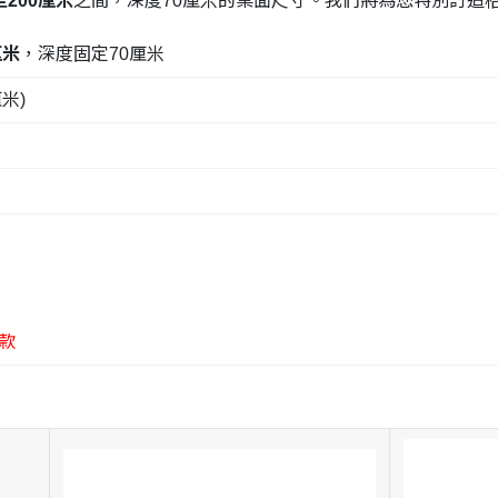
200厘米
之間，深度70厘米的桌面尺寸。我們將為您特別訂造
厘米
，深度固定70厘米
厘米)
款