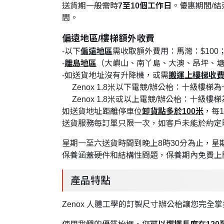
送貨期一般需時
7至10個工作日
。優惠期間/
間。
偏遠地區/樓梯額外收費
-以下
偏遠地區
需收取額外費用：馬灣：$100；
-
離島地區
（大嶼山、南丫島、大澳、昂坪、
-如送貨地址沒有升降機，或需
搬運上樓梯收
Zenox 1.8米以下電競/辦公枱：十級樓梯為
Zenox 1.8米或以上電競/辦公枱：十級樓
如送貨地址距離停車位
卸貨點多於100米
，每1
送貨服務每訂單只限一次，如客戶未能於約定
星期一至六送貨時間到晚上8時30分為止，
保養涵蓋硬件和結構性問題，保養期內免費上
產品特點
Zenox 人體工學的訂製尺寸辦公枱讓您完