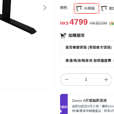
顏色:
升降版
固
4799
HK$
HK$5299
(
加購選項
是否需要安裝 (安裝後才送貨)
東涌/馬灣/愉景灣 加收偏遠費
Zenox 8月電腦節激減
由即日起至8月31號，購買Zen
促銷優惠
椅/檯/賽車架精選產品，即享8