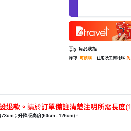
激抵價。
貨品狀態
庫存
可預購
住宅及工商地區
免
不設退款。
請於
訂單備註清楚注明所需長度
(
m；升降版高度(60cm - 126cm)。