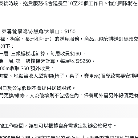
結束後時段，送貨服務或會延長至10至20個工作日。物流團隊將
東涌/愉景灣/赤鱲角/大嶼山：$150
塘福、梅窩、長洲和坪洲）的送貨服務，商品只能安排送到碼頭
費
如下：
一層, 三級樓梯起計算，每層收費$160。
梯為一層, 第一級樓梯起計算，每層收費$250。
00m收取 $60 額外收費。
時間、地點簽收大型貨物(椅子，桌子，賽車架)而導致需要安排
星期日及公眾假期不會提供送貨服務。
門更換/維修，人為破壞則不包括在內。保養期外需另外報價更
全掌控工作空間，讓您可以根據自身需求定制辦公枱尺寸。