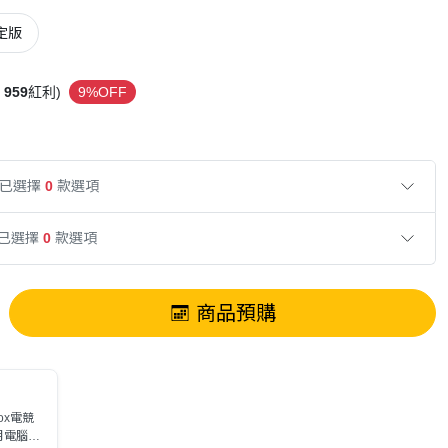
定版
959
紅利)
9%OFF
已選擇
0
款選項
已選擇
0
款選項
商品預購
ox電競
月電腦節