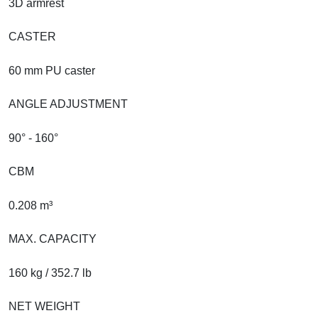
3D armrest
CASTER
60 mm PU caster
ANGLE ADJUSTMENT
90° - 160°
CBM
0.208 m³
MAX. CAPACITY
160 kg / 352.7 lb
NET WEIGHT