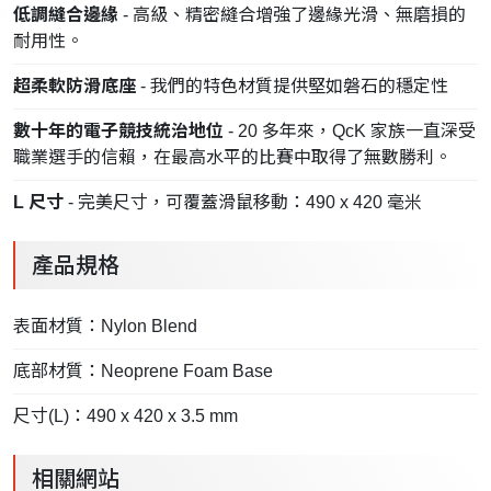
低調縫合邊緣
- 高級、精密縫合增強了邊緣光滑、無磨損的
耐用性。
超柔軟防滑底座
- 我們的特色材質提供堅如磐石的穩定性
數十年的電子競技統治地位
- 20 多年來，QcK 家族一直深受
職業選手的信賴，在最高水平的比賽中取得了無數勝利。
L 尺寸
- 完美尺寸，可覆蓋滑鼠移動：490 x 420 毫米
產品規格
表面材質：
Nylon Blend
底部材質：
Neoprene Foam Base
尺寸(L)：
490 x 420 x 3.5 mm
相關網站