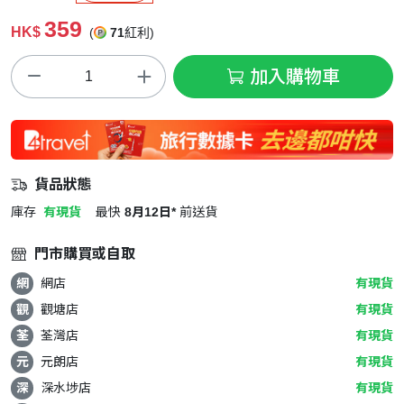
359
HK$
(
71
紅利)
加入購物車
貨品狀態
庫存
有現貨
最快
8月12日*
前送貨
門市購買或自取
網
網店
有現貨
觀
觀塘店
有現貨
荃
荃灣店
有現貨
元
元朗店
有現貨
深
深水埗店
有現貨