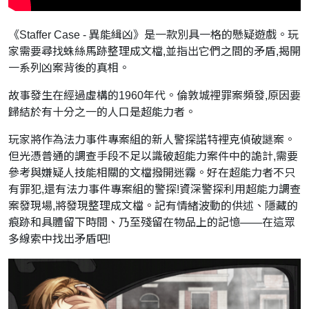
《Staffer Case - 異能緝凶》是一款別具一格的懸疑遊戲。玩
家需要尋找蛛絲馬跡整理成文檔,並指出它們之間的矛盾,揭開
一系列凶案背後的真相。
故事發生在經過虛構的1960年代。倫敦城裡罪案頻發,原因要
歸結於有十分之一的人口是超能力者。
玩家將作為法力事件專案組的新人警探諾特裡克偵破謎案。
但光憑普通的調查手段不足以識破超能力案件中的詭計,需要
參考與嫌疑人技能相關的文檔撥開迷霧。好在超能力者不只
有罪犯,還有法力事件專案組的警探!資深警探利用超能力調查
案發現場,將發現整理成文檔。記有情緒波動的供述、隱藏的
痕跡和具體留下時間、乃至殘留在物品上的記憶——在這眾
多線索中找出矛盾吧!