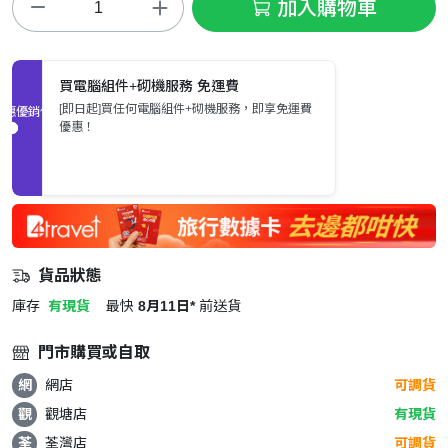
加入購物車
買電腦組件+砌機服務 免運費
[即日起]買任何電腦組件+砌機服務，即享免運費
促銷優惠
優惠！
貨品狀態
庫存
有現貨
最快
8月11日*
前送貨
門市購買或自取
網
網店
可調貨
觀
觀塘店
有現貨
荃
荃灣店
可調貨