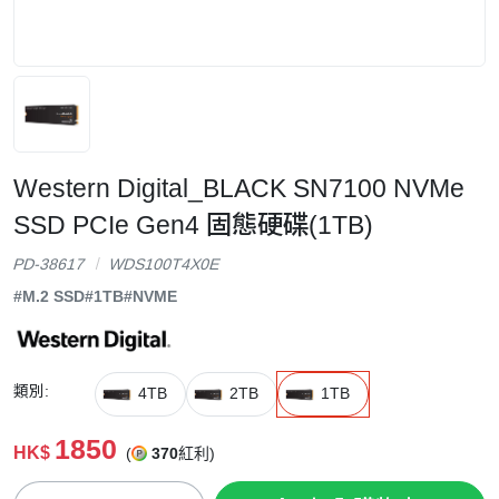
Western Digital_BLACK SN7100 NVMe
SSD PCIe Gen4 固態硬碟(1TB)
PD-38617
WDS100T4X0E
#M.2 SSD
#1TB
#NVME
類別:
4TB
2TB
1TB
1850
HK$
(
370
紅利)