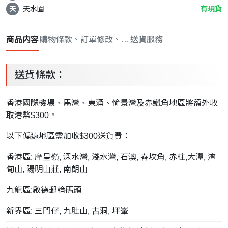
天
天水圍
有現貨
商品内容
購物條款、訂單修改、取消與退款政策
送貨服務
送貨條款：
香港國際機場、馬灣、東涌、愉景灣及赤鱲角地區將額外收
取港幣$300。
以下偏遠地區需加收$300送貨費：
香港區: 摩星嶺, 深水灣, 淺水灣, 石澳, 舂坎角, 赤柱,大潭, 渣
甸山, 陽明山莊, 南朗山
九龍區:啟德郵輪碼頭
新界區: 三門仔, 九肚山, 古洞, 坪輋