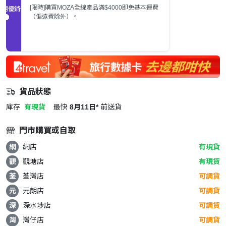
[限時]購買MOZA全線產品滿$4000即免基本運費
促銷優惠
（偏遠費除外）。
貨品狀態
庫存
有現貨
最快
8月11日*
前送貨
門市購買或自取
網
網店
有現貨
觀
觀塘店
有現貨
荃
荃灣店
可調貨
元
元朗店
可調貨
深
深水埗店
可調貨
灣
灣仔店
可調貨