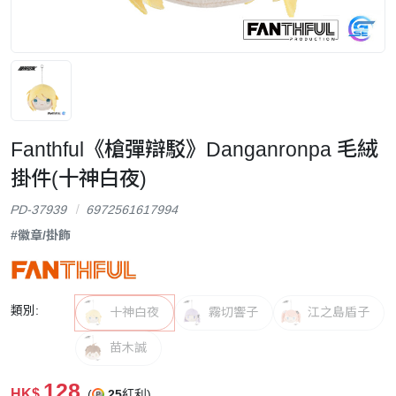
Fanthful《槍彈辯駁》Danganronpa 毛絨
掛件(十神白夜)
PD-37939
6972561617994
#徽章/掛飾
類別:
十神白夜
霧切響子
江之島盾子
苗木誠
128
HK$
(
25
紅利)