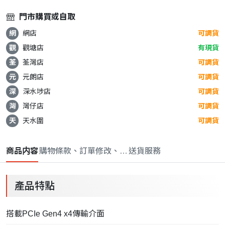
門市購買或自取
網
網店
可調貨
觀
觀塘店
有現貨
荃
荃灣店
可調貨
元
元朗店
可調貨
深
深水埗店
可調貨
灣
灣仔店
可調貨
天
天水圍
可調貨
商品内容
購物條款、訂單修改、取消與退款政策
送貨服務
產品特點
搭載PCIe Gen4 x4傳輸介面