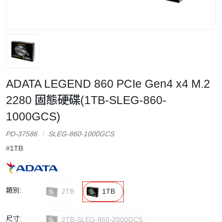
ADATA LEGEND 860 PCIe Gen4 x4 M.2
2280 固態硬碟(1TB-SLEG-860-
1000GCS)
PD-37586
SLEG-860-1000GCS
#1TB
類別:
2TB
1TB
尺寸:
2TB-SLEG-860-2000GCS