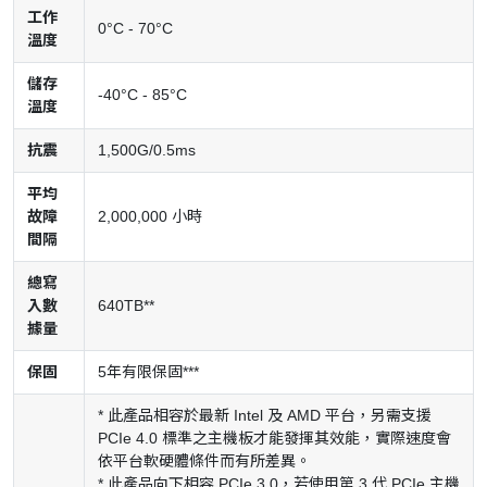
工作
0°C - 70°C
溫度
儲存
-40°C - 85°C
溫度
抗震
1,500G/0.5ms
平均
故障
2,000,000 小時
間隔
總寫
入數
640TB**
據量
保固
5年有限保固***
* 此產品相容於最新 Intel 及 AMD 平台，另需支援
PCIe 4.0 標準之主機板才能發揮其效能，實際速度會
依平台軟硬體條件而有所差異。
* 此產品向下相容 PCIe 3.0，若使用第 3 代 PCIe 主機