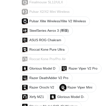
Finalmouse SL12/ULX
Pulsar X2/X2 Mini Wireless
Pulsar Xlite Wireless/Xlite V2 Wireless
SteelSeries Aerox 3 (新版)
ASUS ROG Chakram
Roccat Kone Pure Ultra
Roccat Kone Pro/Pro Air
Glorious Model D
Razer Viper V2 Pro
Razer DeathAdder V2 Pro
Razer Orochi V2
Razer Viper Mini
Xtrfy MZ1
Glorious Model D-