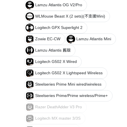
Lamzu Atlantis OG V2/Pro
WLMouse Beast X (2 sets)(不支援Mini)
Logitech GPX Superlight 2
Zowie EC-CW
Lamzu Atlantis Mini
Lamzu Atlantis 舊版
Logitech G502 X Wired
Logitech G502 X Lightspeed Wireless
Steelseries Prime Mini wired/wireless
Steelseries Prime/Prime wireless/Prime+
Razer DeathAdder V3 Pro
Logitech MX master 3/3S