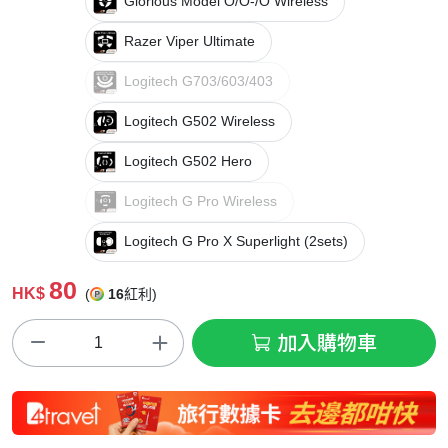
Glorious Model O/O-/O Wireless
Razer Viper Ultimate
Logitech G703/603/403
Logitech G502 Wireless
Logitech G502 Hero
Logitech G Pro Wireless
Logitech G Pro X Superlight (2sets)
80
HK$
(
16
紅利)
加入購物車