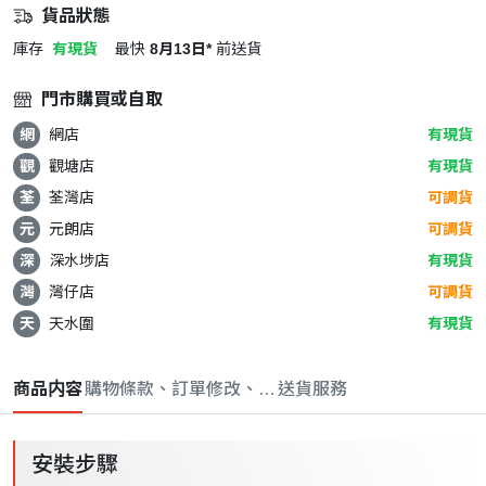
貨品狀態
庫存
有現貨
最快
8月13日*
前送貨
門市購買或自取
網
網店
有現貨
觀
觀塘店
有現貨
荃
荃灣店
可調貨
元
元朗店
可調貨
深
深水埗店
有現貨
灣
灣仔店
可調貨
天
天水圍
有現貨
商品内容
購物條款、訂單修改、取消與退款政策
送貨服務
安裝步驟