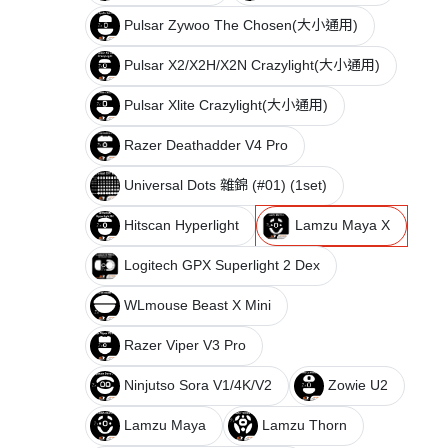
Pulsar Zywoo The Chosen(大小通用)
Pulsar X2/X2H/X2N Crazylight(大小通用)
Pulsar Xlite Crazylight(大小通用)
Razer Deathadder V4 Pro
Universal Dots 雜錦 (#01) (1set)
Hitscan Hyperlight
Lamzu Maya X
Logitech GPX Superlight 2 Dex
WLmouse Beast X Mini
Razer Viper V3 Pro
Ninjutso Sora V1/4K/V2
Zowie U2
Lamzu Maya
Lamzu Thorn