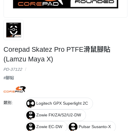
Corepad Skatez Pro PTFE滑鼠腳貼
(Lamzu Maya X)
PD-37122
#腳貼
類別:
Logitech GPX Superlight 2C
Zowie FK/ZA/S2/U2-DW
Zowie EC-DW
Pulsar Susanto-X