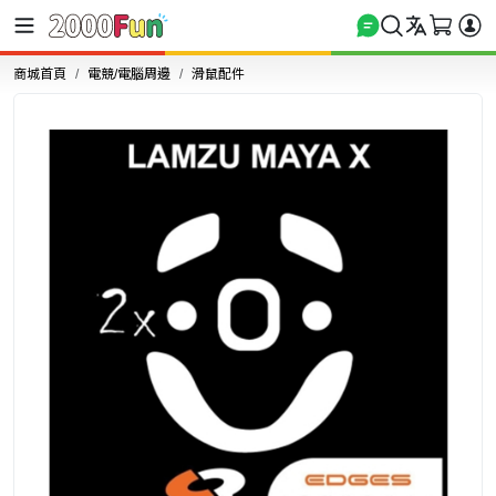
商城首頁
電競/電腦周邊
滑鼠配件