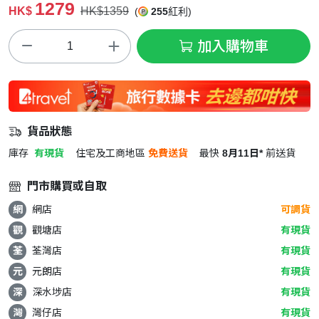
1279
HK$
HK$1359
(
255
紅利)
加入購物車
貨品狀態
庫存
有現貨
住宅及工商地區
免費送貨
最快
8月11日*
前送貨
門市購買或自取
網
網店
可調貨
觀
觀塘店
有現貨
荃
荃灣店
有現貨
元
元朗店
有現貨
深
深水埗店
有現貨
灣
灣仔店
有現貨