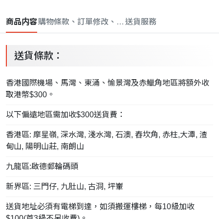
商品内容
購物條款、訂單修改、取消與退款政策
送貨服務
送貨條款：
香港國際機場、馬灣、東涌、愉景灣及赤鱲角地區將額外收
取港幣$300。
以下偏遠地區需加收$300送貨費：
香港區: 摩星嶺, 深水灣, 淺水灣, 石澳, 舂坎角, 赤柱,大潭, 渣
甸山, 陽明山莊, 南朗山
九龍區:啟德郵輪碼頭
新界區: 三門仔, 九肚山, 古洞, 坪輋
送貨地址必須有電梯到達，如須搬運樓梯，每10級加收
$100(首3級不另收費)。