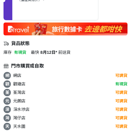
貨品狀態
庫存
有現貨
最快
8月12日*
前送貨
門市購買或自取
網
網店
可調貨
觀
觀塘店
有現貨
荃
荃灣店
可調貨
元
元朗店
可調貨
深
深水埗店
可調貨
灣
灣仔店
可調貨
天
天水圍
可調貨