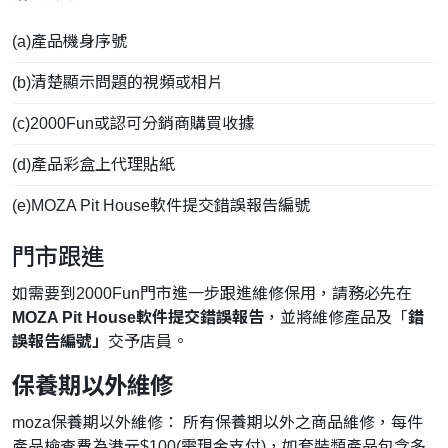
(a)產品機身序號
(b)清楚顯示問題的視頻或相片
(c)2000Fun或認可分銷商購買收據
(d)產品彩盒上代理貼紙
(e)MOZA Pit House軟件提交錯誤報告編號
門市跟進
如需要到2000Fun門市進一步跟進維修保用，請務必先在
MOZA Pit House軟件提交錯誤報告
，並將維修產品及「
錯
誤報告編號」
交予店員。
保養期以外維修
moza保養期以外維修： 所有保養期以外之商品維修，每件
產品檢查費為港元$100(需現金支付)，如套裝類產品包含多