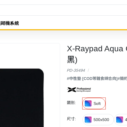
組砌機系統
X-Raypad Aqua 
黑)
PD-35494
#中性墊 [COD等雜食綜合向]
#簡約
類別:
Soft
尺寸:
500x500