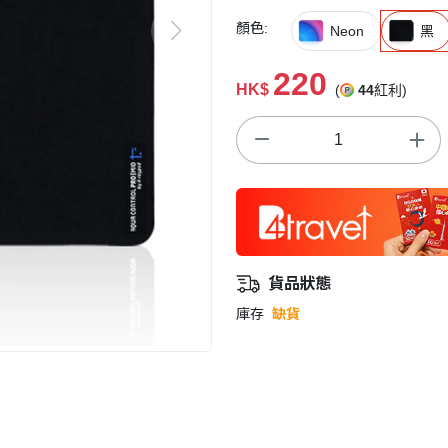
顏色:
Neon
黑
220
HK$
(
44
紅利)
貨品狀態
庫存
缺貨