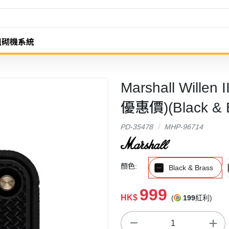
組砌機系統
Marshall Wi
優惠價)(Black & B
PD-35478
MHP-96714
顏色:
Black & Brass
999
HK$
(
199
紅利)