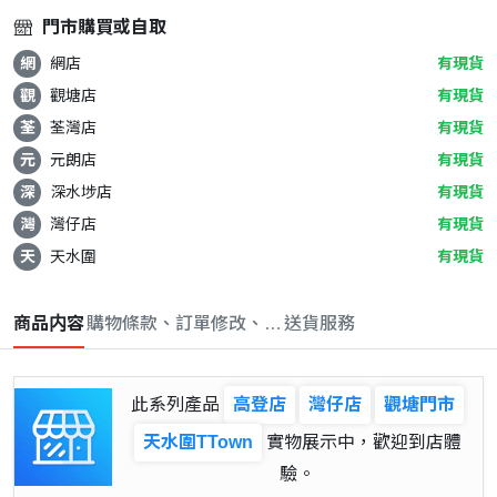
門市購買或自取
網
網店
有現貨
觀
觀塘店
有現貨
荃
荃灣店
有現貨
元
元朗店
有現貨
深
深水埗店
有現貨
灣
灣仔店
有現貨
天
天水圍
有現貨
商品内容
購物條款、訂單修改、取消與退款政策
送貨服務
此系列產品
高登店
灣仔店
觀塘門市
天水圍TTown
實物展示中，歡迎到店體
驗。