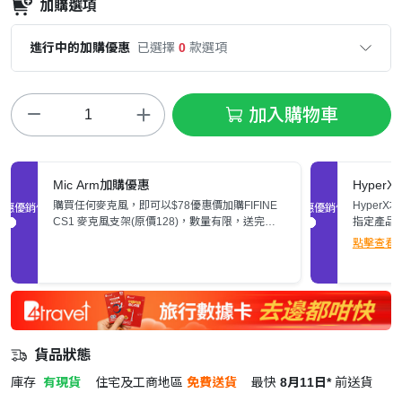
加購選項
進行中的加購優惠
已選擇
0
款選項
加入購物車
Mic Arm加購優惠
Hyper
購買任何麥克風，即可以$78優惠價加購FIFINE
HyperX
促銷優惠
促銷優惠
CS1 麥克風支架(原價128)，數量有限，送完即
指定產品
止。
點擊查看
貨品狀態
庫存
有現貨
住宅及工商地區
免費送貨
最快
8月11日*
前送貨