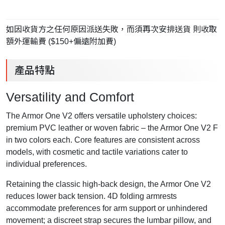
如因收貨方之任何原因派送失敗，而須再次安排送貨 則收取
額外運輸費 ($150+偏遠附加費)
產品特點
Versatility and Comfort
The Armor One V2 offers versatile upholstery choices:
premium PVC leather or woven fabric – the Armor One V2 F
in two colors each. Core features are consistent across
models, with cosmetic and tactile variations cater to
individual preferences.
Retaining the classic high-back design, the Armor One V2
reduces lower back tension. 4D folding armrests
accommodate preferences for arm support or unhindered
movement; a discreet strap secures the lumbar pillow, and