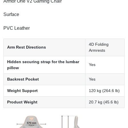
Armor One V2 Gaming Chair
Surface
PVC Leather
4D Folding
Arm Rest Directions
Armrests
Hidden securing strap for the lumbar
Yes
pillow
Backrest Pocket
Yes
Weight Support
120 kg (264.6 lb)
Product Weight
20.7 kg (45.6 lb)