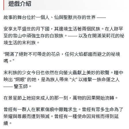
遊戲介紹
故事的舞台位於一個人、仙與聖獸共存的世界 ——
安享太平盛世的月下國，其邊境生活著兩個民族。在人跡罕
至的雪山中頑強生存的白狼族。—— 以及在開滿茉莉花的祕
境生活的末利族。
“開滿了絕對不可帶走的花朵，任何火焰都趨而避之的祕境
嗎。”
末利族的少女今日也依然在向螢火蟲獻上美妙的歌聲。瞳中
映出 “炯眼” 的她，是為族人帶來 “火” 以維繫一族命運之人
—— 鑒玉師。
在景星節上她迎來成人的那一刻，萬物的因果開始流轉。
曾經有一群人在累累傷痕中艱難求生。曾經有眾多生命為了
榮耀與尊嚴而遭到殞滅。曾經有一種使命因背叛而得到延
續。