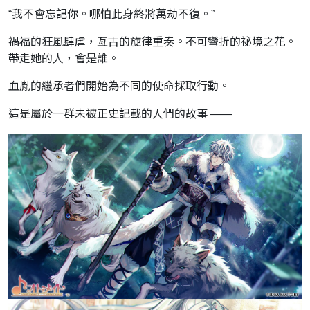
“我不會忘記你。哪怕此身終將萬劫不復。”
禍福的狂風肆虐，亙古的旋律重奏。不可彎折的祕境之花。
帶走她的人，會是誰。
血胤的繼承者們開始為不同的使命採取行動。
這是屬於一群未被正史記載的人們的故事 ——