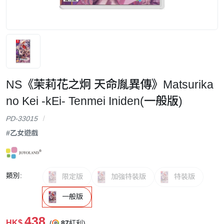
NS《茉莉花之炯 天命胤異傳》Matsurika
no Kei -kEi- Tenmei Iniden(一般版)
PD-33015
#乙女遊戲
類別:
限定版
加強特裝版
特裝版
一般版
438
HK$
(
87
紅利)