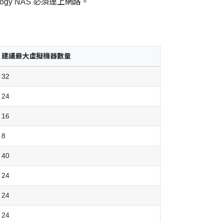
logy NAS 必須連上網路。
建議最大虛擬機器數量
32
24
16
8
40
24
24
24