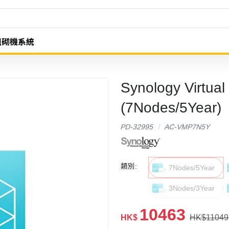
組砌機系統
Synology Virtu
(7Nodes/5Year)
PD-32995
AC-VMP7N5Y
類別:
7Nodes/5Year
3Nodes/3Year
10463
HK$
HK$11049