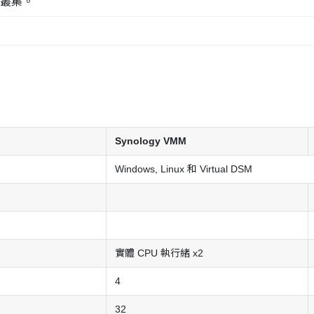
 叢集。
Synology VMM
Windows, Linux 和 Virtual DSM
實體 CPU 執行緒 x2
4
32