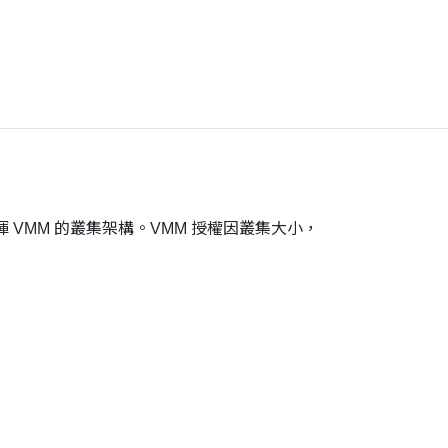
完整發揮 VMM 的叢集架構。VMM 授權因叢集大小，