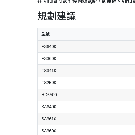
在 Virtual Machine Manager，到
授權
>
Virtu
規劃建議
型號
FS6400
FS3600
FS3410
FS2500
HD6500
SA6400
SA3610
SA3600