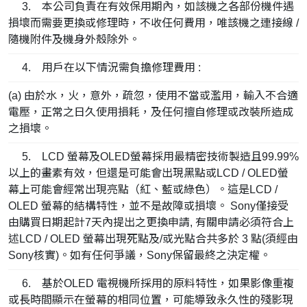
3. 本公司負責在有效保用期內，如該機之各部份機件遇
損壞而需要更換或修理時，不收任何費用，唯該機之連接線 /
隨機附件及機身外殼除外。
4. 用戶在以下情況需負擔修理費用 :
(a) 由於水，火，意外，疏忽，使用不當或濫用，輸入不合適
電壓，正常之日久使用損耗，及任何擅自修理或改裝所造成
之損壞。
5. LCD 螢幕及OLED螢幕採用最精密技術製造且99.99%
以上的畫素有效，但還是可能會出現黑點或LCD / OLED螢
幕上可能會經常出現亮點（紅、藍或綠色）。這是LCD /
OLED 螢幕的結構特性，並不是故障或損壞。 Sony僅接受
由購買日期起計7天內提出之更換申請, 有關申請必須符合上
述LCD / OLED 螢幕出現死點及/或光點合共多於 3 點(須經由
Sony核實)。如有任何爭議，Sony保留最終之決定權。
6. 基於OLED 電視機所採用的原料特性，如果影像重複
或長時間顯示在螢幕的相同位置，可能導致永久性的殘影現