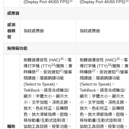
31
31
(Display Port 4K/60 FPS)
(Display Port 4K/60 FPS)
感應器
感測
器類
指紋感應器
指紋感應器
型
無障礙功能
32
32
助聽器兼容性 (HAC)
、電
助聽器兼容性 (HAC)
、電
33
33
傳打字機 (TTY)
/服務：實
傳打字機 (TTY)
/服務：實
27
27
27
27
時轉錄
、音效通知
/螢幕
時轉錄
、音效通知
/螢幕
閱讀器：隨選朗讀功能
閱讀器：隨選朗讀功能
(Select to Speak)、
(Select to Speak)、
TalkBack、語音合成輸出/
TalkBack、語音合成輸出/
顯示：字體大小、顯示大
顯示：字體大小、顯示大
小、文字加粗、深色主題、
小、文字加粗、深色主題、
放大、色彩校正、反轉顏
放大、色彩校正、反轉顏
色、放大滑鼠指標、超暗、
色、放大滑鼠指標、超暗、
移除動畫/互動式控制項：
移除動畫/互動式控制項：
輔助
協助工具目錄、按掣功能、
協助工具目錄、按掣功能、