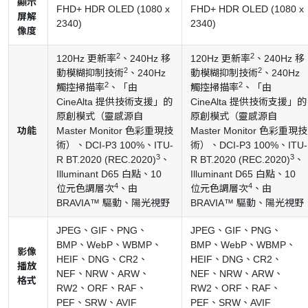
顯示
FHD+ HDR OLED (1080 x
FHD+ HDR OLED (1080 x
屏解
2340)
2340)
像度
2
2
120Hz 更新率
、240Hz 移
120Hz 更新率
、240Hz 移
2
2
動模糊抑制技術
、240Hz
動模糊抑制技術
、240Hz
2
2
觸控掃描率
、「由
觸控掃描率
、「由
CineAlta 提供技術支援」的
CineAlta 提供技術支援」的
原創模式（靈感源自
原創模式（靈感源自
功能
Master Monitor 色彩重現技
Master Monitor 色彩重現技
術）、DCI-P3 100%、ITU-
術）、DCI-P3 100%、ITU-
3
3
R BT.2020 (REC.2020)
、
R BT.2020 (REC.2020)
、
Illuminant D65 白點、10
Illuminant D65 白點、10
4
4
位元色調層次
、由
位元色調層次
、由
BRAVIA™ 驅動、陽光視野
BRAVIA™ 驅動、陽光視野
JPEG、GIF、PNG、
JPEG、GIF、PNG、
BMP、WebP、WBMP、
BMP、WebP、WBMP、
影像
HEIF、DNG、CR2、
HEIF、DNG、CR2、
播放
NEF、NRW、ARW、
NEF、NRW、ARW、
格式
RW2、ORF、RAF、
RW2、ORF、RAF、
PEF、SRW、AVIF
PEF、SRW、AVIF