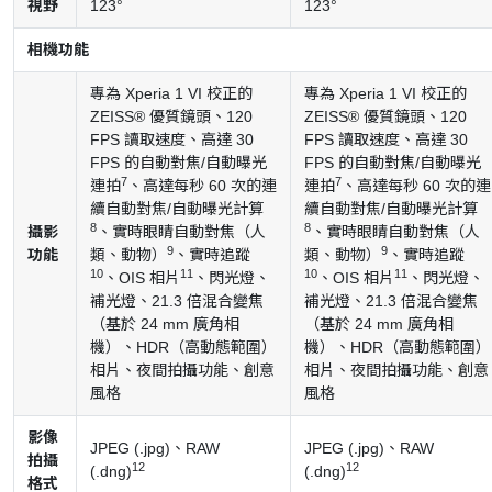
視野
123°
123°
相機功能
專為 Xperia 1 VI 校正的
專為 Xperia 1 VI 校正的
ZEISS® 優質鏡頭、120
ZEISS® 優質鏡頭、120
FPS 讀取速度、高達 30
FPS 讀取速度、高達 30
FPS 的自動對焦/自動曝光
FPS 的自動對焦/自動曝光
7
7
連拍
、高達每秒 60 次的連
連拍
、高達每秒 60 次的連
續自動對焦/自動曝光計算
續自動對焦/自動曝光計算
8
8
攝影
、實時眼睛自動對焦（人
、實時眼睛自動對焦（人
9
9
功能
類、動物）
、實時追蹤
類、動物）
、實時追蹤
10
11
10
11
、OIS 相片
、閃光燈、
、OIS 相片
、閃光燈、
補光燈、21.3 倍混合變焦
補光燈、21.3 倍混合變焦
（基於 24 mm 廣角相
（基於 24 mm 廣角相
機）、HDR（高動態範圍）
機）、HDR（高動態範圍）
相片、夜間拍攝功能、創意
相片、夜間拍攝功能、創意
風格
風格
影像
JPEG (.jpg)、RAW
JPEG (.jpg)、RAW
拍攝
12
12
(.dng)
(.dng)
格式