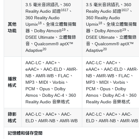
3.5 毫米音訊插孔、360
3.5 毫米音訊插孔、360
16
17
16
17
Reality Audio 認證
、
Reality Audio 認證
、
360 Reality Audio
360 Reality Audio
18
18
其他
Upmix
、全境立體聲揚聲
Upmix
、全境立體聲揚聲
19
19
功能
器、Dolby Atmos®
、
器、Dolby Atmos®
、
DSEE Ultimate、立體聲錄
DSEE Ultimate、立體聲錄
音、Qualcomm® aptX™
音、Qualcomm® aptX™
20
20
Adaptive
Adaptive
AAC-LC、AAC+、
AAC-LC、AAC+、
eAAC+、AAC-ELD、AMR-
eAAC+、AAC-ELD、AMR-
NB、AMR-WB、FLAC、
NB、AMR-WB、FLAC、
播放
MP3、MIDI、Vorbis、
MP3、MIDI、Vorbis、
格式
PCM、Opus、Dolby
PCM、Opus、Dolby
Atmos、Dolby AC-4、360
Atmos、Dolby AC-4、360
Reality Audio 音樂格式
Reality Audio 音樂格式
錄影
AAC-LC、AAC+、AAC-
AAC-LC、AAC+、AAC-
格式
ELD、AMR-NB、AMR-WB
ELD、AMR-NB、AMR-WB
記憶體和儲存空間