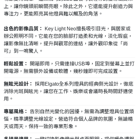
上，讓你鏡頭前瞬間亮眼。除此之外，它還能提升創造力與
專注力，更能照亮其他燈具難以觸及的角落。
出色的影像品質：
Key Light Neo擅長吸引目光，與居家或
辦公照明不同，它能在您的臉部打造柔和光線，淡化瑕疵，
讓影像無比清晰，提升與觀眾的連結，讓外觀印象從「尚
可」到一鳴驚人。
輕鬆設置：
開箱即用，只需連接USB埠，固定到螢幕上並打
開電源，無需額外設備或軟體，幾秒鐘即可完成設置。
無眩光設計：
採用Elgato全系列燈具的經典側光設計，徹底
消除光斑與眩光，讓您在工作、娛樂或會議時長時間舒適使
用。
專屬風格：
告別自然光變化的困擾，無需為調整燈具位置煩
惱，精準調整光線設定，營造符合個人品牌的氛圍，無論晴
天或雨天，保持一致的專業形象。