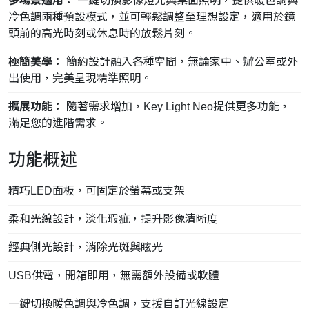
多場景適用：
一鍵切換影像燈光與桌面照明，提供暖色調與
冷色調兩種預設模式，並可輕鬆調整至理想設定，適用於鏡
頭前的高光時刻或休息時的放鬆片刻。
極簡美學：
簡約設計融入各種空間，無論家中、辦公室或外
出使用，完美呈現精準照明。
擴展功能：
隨著需求增加，Key Light Neo提供更多功能，
滿足您的進階需求。
功能概述
精巧LED面板，可固定於螢幕或支架
柔和光線設計，淡化瑕疵，提升影像清晰度
經典側光設計，消除光斑與眩光
USB供電，開箱即用，無需額外設備或軟體
一鍵切換暖色調與冷色調，支援自訂光線設定