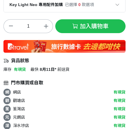
Key Light Neo 專用配件加購
已選擇
0
款選項
加入購物車
貨品狀態
庫存
有現貨
最快
8月11日*
前送貨
門市購買或自取
網
網店
有現貨
觀
觀塘店
有現貨
荃
荃灣店
有現貨
元
元朗店
有現貨
深
深水埗店
有現貨