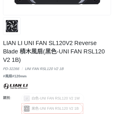
LIAN LI UNI FAN SL120V2 Reverse
Blade 積木風扇(黑色-UNI FAN RSL120
V2 1B)
PD-32266
UNI FAN RSL120 V2 1B
#風扇
#120mm
類別:
白色-UNI FAN RSL120 V2 1W
黑色-UNI FAN RSL120 V2 1B