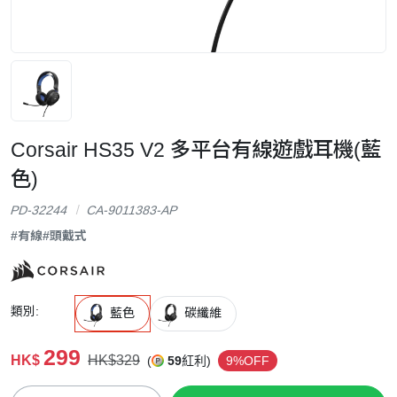
Corsair HS35 V2 多平台有線遊戲耳機(藍
色)
PD-32244
CA-9011383-AP
#有線
#頭戴式
類別:
藍色
碳纖維
299
HK$
HK$329
(
59
紅利)
9%OFF