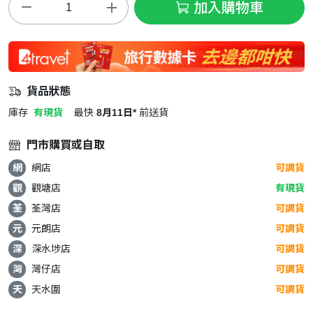
加入購物車
貨品狀態
庫存
有現貨
最快
8月11日*
前送貨
門市購買或自取
網
網店
可調貨
觀
觀塘店
有現貨
荃
荃灣店
可調貨
元
元朗店
可調貨
深
深水埗店
可調貨
灣
灣仔店
可調貨
天
天水圍
可調貨