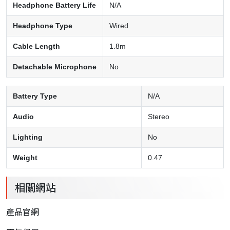
Headphone Battery Life
N/A
Headphone Type
Wired
Cable Length
1.8m
Detachable Microphone
No
Battery Type
N/A
Audio
Stereo
Lighting
No
Weight
0.47
相關網站
產品官網